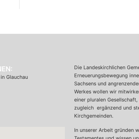
Die Landeskirchlichen Geme
EN:
Erneuerungsbewegung inner
 in Glauchau
Sachsens und angrenzender 
Werkes wollen wir mitwirken
einer pluralen Gesellschaft
zugleich ergänzend und ste
Kirchgemeinden.
In unserer Arbeit gründen w
Testamentes und wissen un