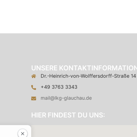
UNSERE KONTAKTINFORMATION
Dr.-Heinrich-von-Wolffersdorff-Straße 14
+49 3763 3343
mail@lkg-glauchau.de
HIER FINDEST DU UNS: