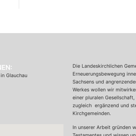
Die Landeskirchlichen Geme
EN:
Erneuerungsbewegung inner
 in Glauchau
Sachsens und angrenzender 
Werkes wollen wir mitwirken
einer pluralen Gesellschaft
zugleich ergänzend und ste
Kirchgemeinden.
In unserer Arbeit gründen w
Testamentes und wissen un