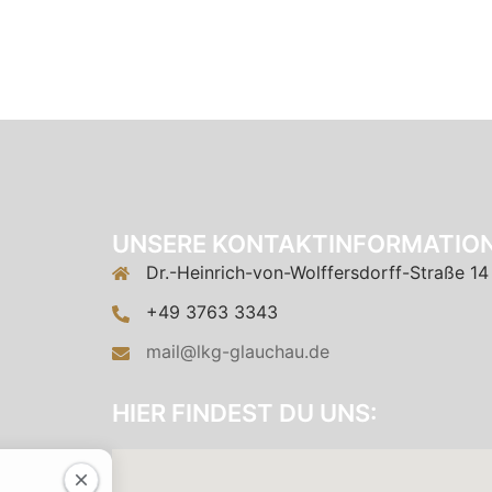
UNSERE KONTAKTINFORMATION
Dr.-Heinrich-von-Wolffersdorff-Straße 14
+49 3763 3343
mail@lkg-glauchau.de
HIER FINDEST DU UNS: