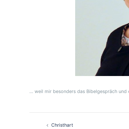
… weil mir besonders das Bibelgespräch und 
Beitragsnavigation
Christhart