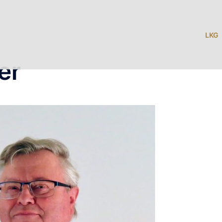
LKG
er